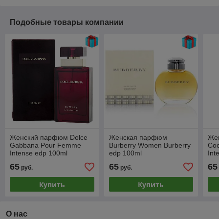
Подобные товары компании
Женский парфюм Dolce
Женская парфюм
Же
Gabbana Pour Femme
Burberry Women Burberry
Coc
Intense edp 100ml
edp 100ml
Int
65
65
65
руб.
руб.
Купить
Купить
О нас