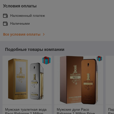
Условия оплаты
Наложенный платеж
Наличными
Все условия оплаты
Подобные товары компании
Мужская туалетная вода
Мужские духи Paco
Па
Paco Rabanne 1 Million
Rabanne 1 Million Prive
Pac