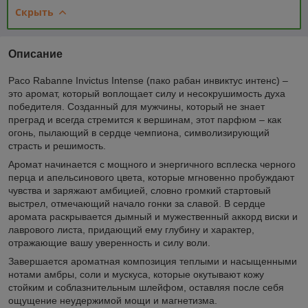
Скрыть
Описание
Paco Rabanne Invictus Intense (пако рабан инвиктус интенс) –
это аромат, который воплощает силу и несокрушимость духа
победителя. Созданный для мужчины, который не знает
преград и всегда стремится к вершинам, этот парфюм – как
огонь, пылающий в сердце чемпиона, символизирующий
страсть и решимость.
Аромат начинается с мощного и энергичного всплеска черного
перца и апельсинового цвета, которые мгновенно пробуждают
чувства и заряжают амбицией, словно громкий стартовый
выстрел, отмечающий начало гонки за славой. В сердце
аромата раскрывается дымный и мужественный аккорд виски и
лаврового листа, придающий ему глубину и характер,
отражающие вашу уверенность и силу воли.
Завершается ароматная композиция теплыми и насыщенными
нотами амбры, соли и мускуса, которые окутывают кожу
стойким и соблазнительным шлейфом, оставляя после себя
ощущение неудержимой мощи и магнетизма.