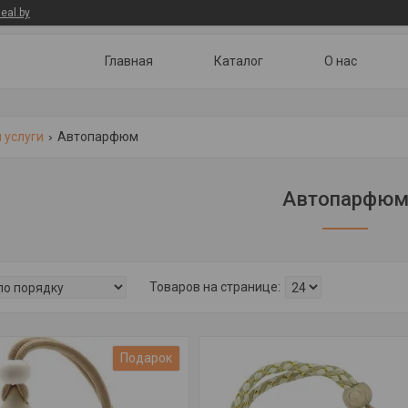
eal.by
Главная
Каталог
О нас
 услуги
Автопарфюм
Автопарфю
Подарок