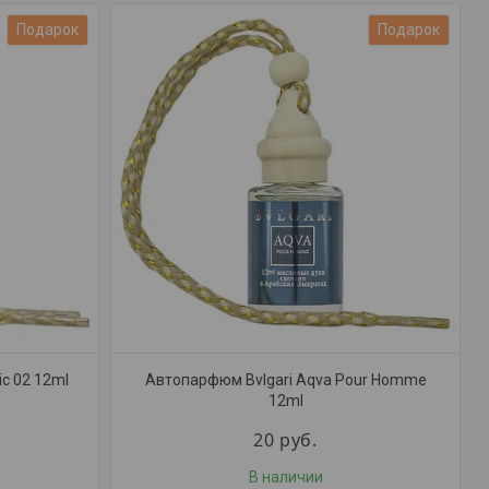
Подарок
Подарок
c 02 12ml
Автопарфюм Bvlgari Aqva Pour Homme
12ml
20
руб.
В наличии