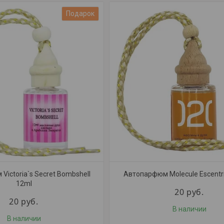
Подарок
ictoria`s Secret Bombshell
Автопарфюм Molecule Escentri
12ml
20
руб.
20
руб.
В наличии
В наличии