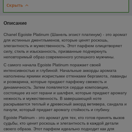
Скрыть
Описание
Chanel Egoiste Platinum (Шанель эгоист платинум) - это аромат
для истинных джентльменов, которые ценят роскошь,
элегантность и мужественность. Этот парфюм олицетворяет
силу, стиль и изысканность, призванные подчеркнуть
неповторимый образ современного успешного мужчины.
С самого начала Egoiste Platinum поражает своей
интенсивностью и глубиной. Начальные аккорды аромата
наполнены яркими искристыми оттенками бергамота, лаванды
и розмарина, которые придают парфюму свежесть и
динамичность. Затем появляется сердце композиции,
состоящее из нот герани и шалфея, которые придают аромату
нежность и мужественность. В завершающей ноте
раскрывается теплый и древесный аккорд ветивера, сандала и
пачули, который придает аромату стойкость и глубину.
Egoiste Platinum - это аромат для тех, кто готов принять вызов
судьбы, кто ценит роскошь и элегантность в каждой детали
своего образа. Этот парфюм идеально подходит как для