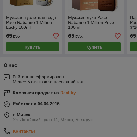
Мужская туалетная вода
Мужские духи Paco
Па
Paco Rabanne 1 Million
Rabanne 1 Million Prive
Pac
Lucky 100ml
100ml
3*2
65
65
65
руб.
руб.
Купить
Купить
О нас
Рейтинг не сформирован
Менее 5 отзывов за последний год
Компания продает на
Deal.by
Работает с 04.04.2016
г. Минск
Ул. Логойский тракт 11, Минск, Беларусь
Контакты