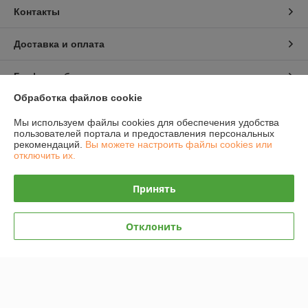
Контакты
Доставка и оплата
График работы
Обработка файлов cookie
Полная версия сайта
Мы используем файлы cookies для обеспечения удобства
пользователей портала и предоставления персональных
Политика обработки cookies
рекомендаций.
Вы можете настроить файлы cookies или
отключить их.
Сайт создан на платформе Deal.by
Принять
Информация для покупателя
Отклонить
Индивидуальный предприниматель:
ИП Михаловский Виталий
Викторович
Гродненская область, г. Сморгонь, ул. Западная, д. 4, кв. 5
Регистрационный номер ЕГР: 591822222
УНП: 591822222