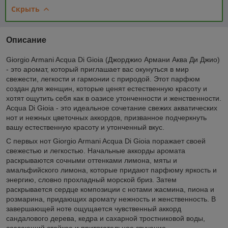
Скрыть
Описание
Giorgio Armani Acqua Di Gioia (Джорджио Армани Аква Ди Джио)
- это аромат, который приглашает вас окунуться в мир
свежести, легкости и гармонии с природой. Этот парфюм
создан для женщин, которые ценят естественную красоту и
хотят ощутить себя как в оазисе утонченности и женственности.
Acqua Di Gioia - это идеальное сочетание свежих акватических
нот и нежных цветочных аккордов, призванное подчеркнуть
вашу естественную красоту и утонченный вкус.
С первых нот Giorgio Armani Acqua Di Gioia поражает своей
свежестью и легкостью. Начальные аккорды аромата
раскрываются сочными оттенками лимона, мяты и
амальфийского лимона, которые придают парфюму яркость и
энергию, словно прохладный морской бриз. Затем
раскрывается сердце композиции с нотами жасмина, пиона и
розмарина, придающих аромату нежность и женственность. В
завершающей ноте ощущается чувственный аккорд
сандалового дерева, кедра и сахарной тростниковой воды,
создающий стойкое и притягательное звучание.