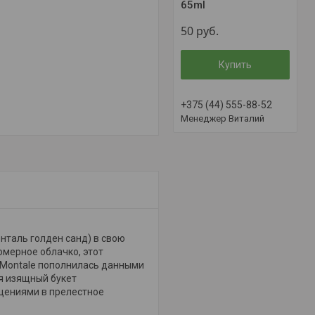
65ml
50
руб.
Купить
+375 (44) 555-88-52
Менеджер Виталий
нталь голден санд) в свою
мерное облачко, этот
 Montale пополнилась данными
уя изящный букет
ущениями в прелестное