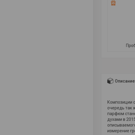
Проб
Описание
Композиции 
очередь так 
парфюм стане
духами в 2015
описываемого
измерение гр