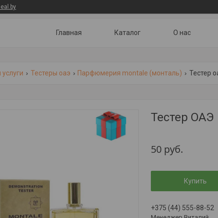
eal.by
Главная
Каталог
О нас
 услуги
Тестеры оаэ
Парфюмерия montale (монталь)
Тестер о
Тестер ОАЭ 
50
руб.
Купить
+375 (44) 555-88-52
Менеджер Виталий