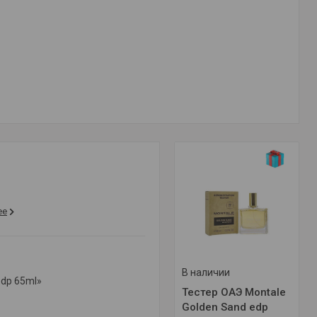
ее
В наличии
edp 65ml»
Тестер ОАЭ Montale
Golden Sand edp