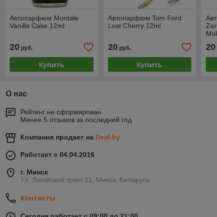
Автопарфюм Montale
Автопарфюм Tom Ford
Ав
Vanilla Cake 12ml
Lost Cherry 12ml
Zar
Mol
20
20
20
руб.
руб.
Купить
Купить
О нас
Рейтинг не сформирован
Менее 5 отзывов за последний год
Компания продает на
Deal.by
Работает с 04.04.2016
г. Минск
Ул. Логойский тракт 11, Минск, Беларусь
Контакты
Сегодня работает с 09:00 до 21:00