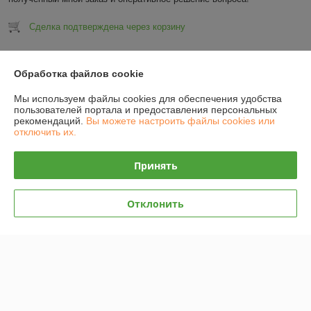
Сделка подтверждена через корзину
Показать все отзывы
Обработка файлов cookie
Мы используем файлы cookies для обеспечения удобства
О нас
пользователей портала и предоставления персональных
рекомендаций.
Вы можете настроить файлы cookies или
отключить их.
Контакты
Принять
Доставка и оплата
Отклонить
График работы
Полная версия сайта
Политика обработки cookies
Сайт создан на платформе Deal.by