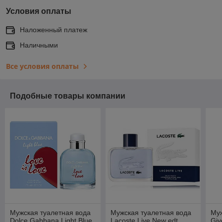
Условия оплаты
Наложенный платеж
Наличными
Все условия оплаты
Подобные товары компании
Мужская туалетная вода
Мужская туалетная вода
Муж
Dolce Gabbana Light Blue
Lacoste Live New edt
Gi