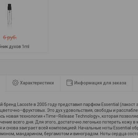
6 руб.
ник духов 1ml
Характеристики
Информация для заказа
 бренд Lacoste в 2005 году представил парфюм Essential (лакост
 цветочно–фруктовых. Это дух удовольствия, свободы и расслабле
сь новая технология «Time–Release Technology», которая позволя
чение всего дня. Для этого, достаточно легонько потереть кожу в 
я и снова заиграет всей композицией. Начальные ноты Essential о
имоном, мандарином, бергамотом и виноградом. Ноты сердца состо