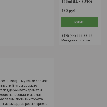
125ml (LUX EURO)
130
руб.
Купить
+375 (44) 555-88-52
Менеджер Виталий
 эссеншиал) — мужской аромат
нности. В этом аромате
ет поддерживать аромат и
месте нанесения, и аромат
бразованы листьями томата,
ят из аккордов розы, черного