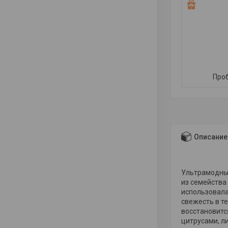
Проб
Описание
Ультрамодный
из семейства
использовала
свежесть в те
восстановитс
цитрусами, л